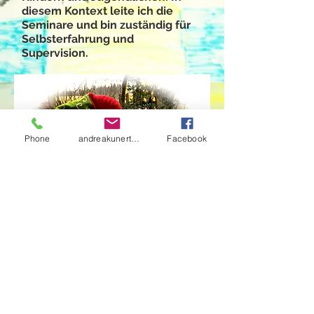
diesem Kontext leite ich die
Seminare und bin zuständig für
Selbsterfahrung und
Supervision.
Phone
andreakunert@gmx.at
Facebook
© 2019 by Andrea Kunert. Proudly created with
Wix.com