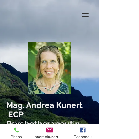
Mag. Andrea Kunert
ECP
Psychotherapeutin
Datenschutzerklärung / Impressum
Phone
andreakunert@gmx.at
Facebook